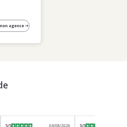
 mon agence
de
5
/5
04/08/2026
5
/5
0