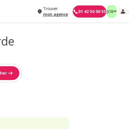
Trouver
01 42 50 00 55
JOB
mon agence
rde
her