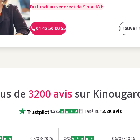
Du lundi au vendredi de 9 h à 18 h
01 42 50 00 55
Trouver
lus de
3200 avis
sur Kinougar
4.3
/5
Basé sur
3,2K
avis
07/08/2026
5
/5
06/08/2026