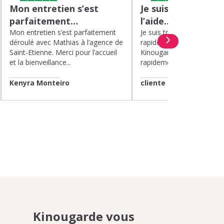
Mon entretien s’est
Je suis très satisfa
parfaitement…
l’aide…
Mon entretien s’est parfaitement
Je suis très satisfaite de l’
déroulé avec Mathias à l’agence de
rapide et efficace apport
Saint-Etienne. Merci pour l’accueil
Kinougarde. On m’a répon
et la bienveillance...
rapidement et une garde..
Kenyra Monteiro
cliente
Kinougarde vous