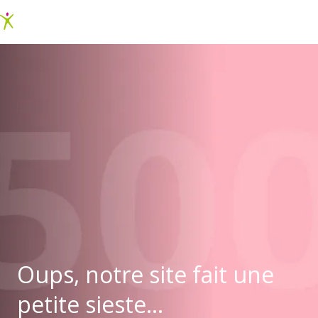
Oups, notre site fait une
petite sieste...