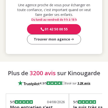
Une agence proche de vous pour échanger en
toute confiance, c'est important quand on veut
faire garder ses enfants.
Du lundi au vendredi de 9 h à 18 h
01 42 50 00 55
Trouver mon agence
Plus de
3200 avis
sur Kinougarde
4.3
/5
Basé sur
3,2K
avis
5
/5
04/08/2026
5
/5
Mon entretien s’est
Je suis très sati