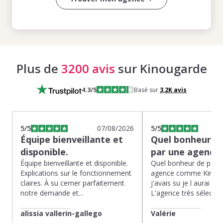
Plus de
3200 avis
sur Kinougarde
4.3
/5
Basé sur
3,2K
avis
5
/5
07/08/2026
5
/5
Équipe bienveillante et
Quel bonheur de
disponible.
par une agence
Équipe bienveillante et disponible.
Quel bonheur de pass
Explications sur le fonctionnement
agence comme Kinoug
claires. À su cerner parfaitement
j'avais su je l aurai fait
notre demande et...
L'agence très sélection
alissia vallerin-gallego
Valérie