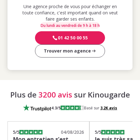
Une agence proche de vous pour échanger en
toute confiance, c'est important quand on veut
faire garder ses enfants.
Du lundi au vendredi de 9 h à 18 h
01 42 50 00 55
Trouver mon agence
Plus de
3200 avis
sur Kinougarde
4.3
/5
Basé sur
3,2K
avis
5
/5
04/08/2026
5
/5
Mon entretien s’est
Je suis très sati