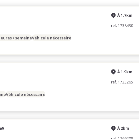
À 1.7km
ref. 1738430
heures / semaine
Véhicule nécessaire
À 1.9km
ref. 1733265
ine
Véhicule nécessaire
ne
À 2km
ref. 1766208