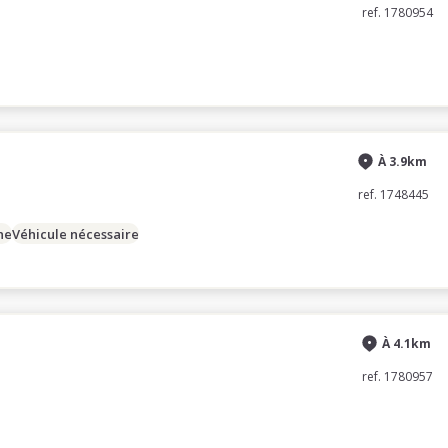
ref. 1780954
À 3.9km
ref. 1748445
ne
Véhicule nécessaire
À 4.1km
ref. 1780957