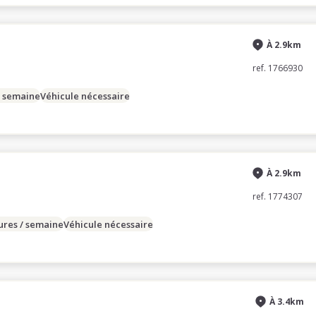
À 2.9km
ref. 1766930
/ semaine
Véhicule nécessaire
À 2.9km
ref. 1774307
ures / semaine
Véhicule nécessaire
À 3.4km