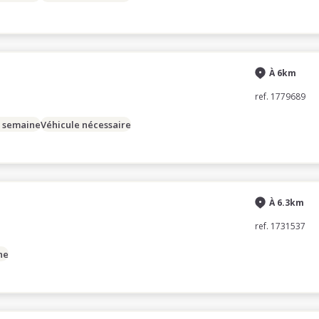
À 6km
ref. 1779689
/ semaine
Véhicule nécessaire
À 6.3km
ref. 1731537
ne