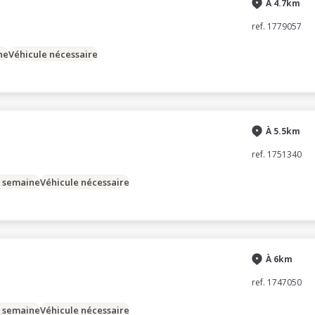
À 4.7km
ref. 1779057
ne
Véhicule nécessaire
À 5.5km
ref. 1751340
/ semaine
Véhicule nécessaire
À 6km
ref. 1747050
/ semaine
Véhicule nécessaire