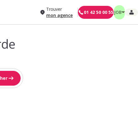
Trouver
01 42 50 00 55
JOB
mon agence
rde
her