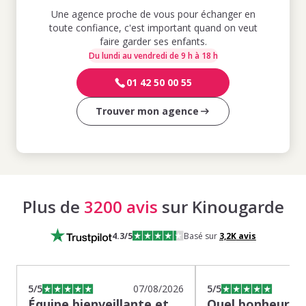
Une agence proche de vous pour échanger en
toute confiance, c'est important quand on veut
faire garder ses enfants.
Du lundi au vendredi de 9 h à 18 h
01 42 50 00 55
Trouver mon agence
Plus de
3200 avis
sur Kinougarde
4.3
/5
Basé sur
3,2K
avis
5
/5
07/08/2026
5
/5
Équipe bienveillante et
Quel bonheur de