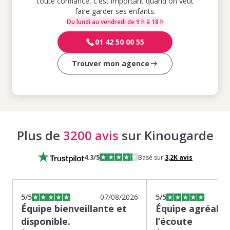
toute confiance, c'est important quand on veut
faire garder ses enfants.
Du lundi au vendredi de 9 h à 18 h
01 42 50 00 55
Trouver mon agence
Plus de
3200 avis
sur Kinougarde
4.3
/5
Basé sur
3,2K
avis
5
/5
07/08/2026
5
/5
Équipe bienveillante et
Équipe agréable
disponible.
l’écoute