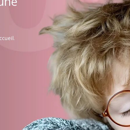
 une
cueil.