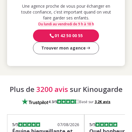
Une agence proche de vous pour échanger en
toute confiance, c'est important quand on veut
faire garder ses enfants.
Du lundi au vendredi de 9 h à 18 h
01 42 50 00 55
Trouver mon agence
Plus de
3200 avis
sur Kinougarde
4.3
/5
Basé sur
3,2K
avis
5
/5
07/08/2026
5
/5
Équipe bienveillante et
Quel bonheur de