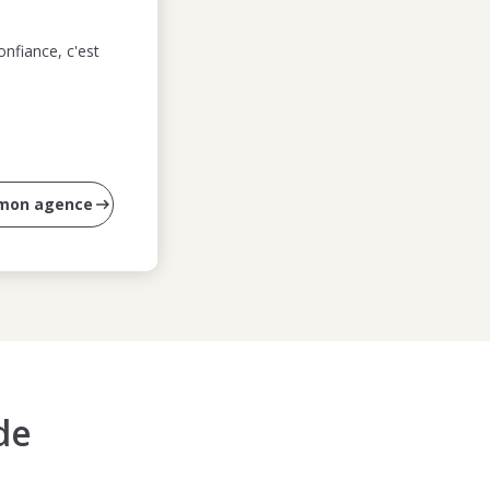
nfiance, c'est
 mon agence
de