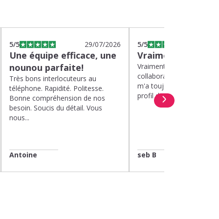
5
/5
29/07/2026
5
/5
2
Une équipe efficace, une
Vraiment top
nounou parfaite!
Vraiment top, plus d'un a
collaboration avec Kinou
Très bons interlocuteurs au
m'a toujours proposé de 
téléphone. Rapidité. Politesse.
profil de nounou. Et lorsqu
Bonne compréhension de nos
besoin. Soucis du détail. Vous
nous...
Antoine
seb B