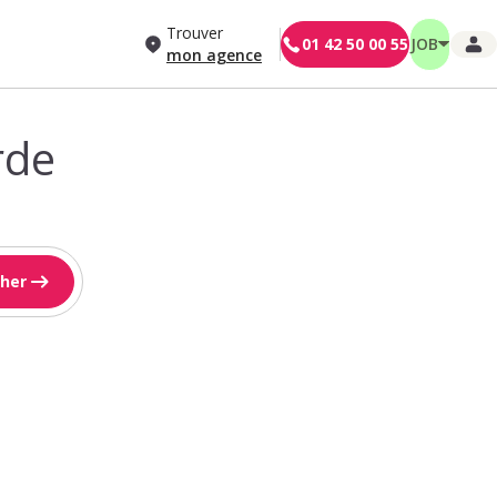
Trouver
01 42 50 00 55
JOB
mon agence
rde
her