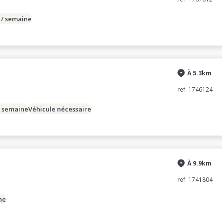
 / semaine
À 5.3km
ref. 1746124
/ semaine
Véhicule nécessaire
À 9.9km
ref. 1741804
ne