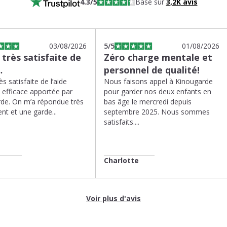
4.3
/5
Basé sur
3,2K
avis
03/08/2026
5
/5
01/08/2026
s très satisfaite de
Zéro charge mentale et
…
personnel de qualité!
rès satisfaite de l’aide
Nous faisons appel à Kinougarde
t efficace apportée par
pour garder nos deux enfants en
de. On m’a répondue très
bas âge le mercredi depuis
nt et une garde...
septembre 2025. Nous sommes
satisfaits....
Charlotte
Voir plus d'avis