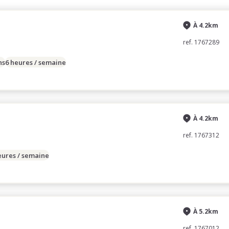
À 4.2km
ref. 1767289
ns
6 heures / semaine
À 4.2km
ref. 1767312
eures / semaine
À 5.2km
ref. 1767012