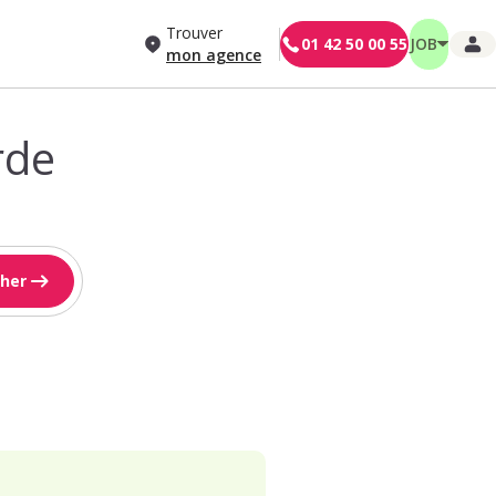
Trouver
01 42 50 00 55
JOB
mon agence
rde
her