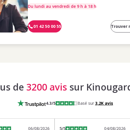
Du lundi au vendredi de 9 h à 18 h
01 42 50 00 55
Trouver
lus de
3200 avis
sur Kinougar
4.3
/5
Basé sur
3,2K
avis
06/08/2026
5
/5
04/08/2026