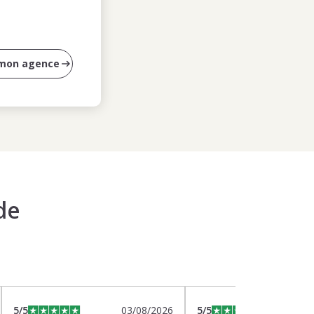
 mon agence
de
5
/5
03/08/2026
5
/5
0