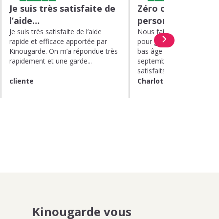
Je suis très satisfaite de
Zéro charge menta
l’aide…
personnel de quali
Je suis très satisfaite de l’aide
Nous faisons appel à Kin
rapide et efficace apportée par
pour garder nos deux enf
Kinougarde. On m’a répondue très
bas âge le mercredi depui
rapidement et une garde...
septembre 2025. Nous 
satisfaits....
cliente
Charlotte
Kinougarde vous