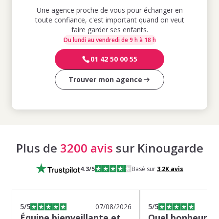
Une agence proche de vous pour échanger en
toute confiance, c'est important quand on veut
faire garder ses enfants.
Du lundi au vendredi de 9 h à 18 h
01 42 50 00 55
Trouver mon agence
Plus de
3200 avis
sur Kinougarde
4.3
/5
Basé sur
3,2K
avis
5
/5
07/08/2026
5
/5
Équipe bienveillante et
Quel bonheur de