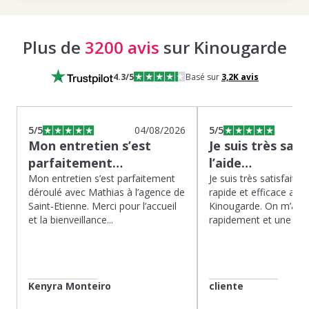
Plus de
3200 avis
sur Kinougarde
4.3
/5
Basé sur
3,2K
avis
5
/5
04/08/2026
5
/5
Mon entretien s’est
Je suis très sati
parfaitement…
l’aide…
Mon entretien s’est parfaitement
Je suis très satisfaite d
déroulé avec Mathias à l’agence de
rapide et efficace app
Saint-Etienne. Merci pour l’accueil
Kinougarde. On m’a r
et la bienveillance...
rapidement et une gard
Kenyra Monteiro
cliente