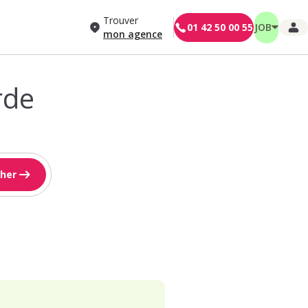
Trouver
01 42 50 00 55
JOB
mon agence
rde
her