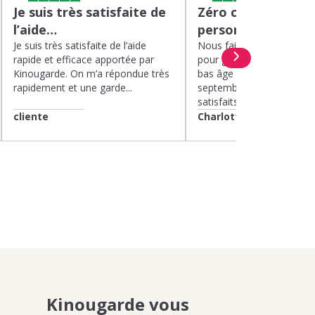
Je suis très satisfaite de
Zéro charge menta
l’aide…
personnel de quali
Je suis très satisfaite de l’aide
Nous faisons appel à Kin
rapide et efficace apportée par
pour garder nos deux enf
Kinougarde. On m’a répondue très
bas âge le mercredi depui
rapidement et une garde...
septembre 2025. Nous 
satisfaits....
cliente
Charlotte
Kinougarde vous