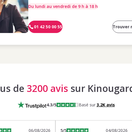
Du lundi au vendredi de 9 h à 18 h
01 42 50 00 55
Trouver
lus de
3200 avis
sur Kinougar
4.3
/5
Basé sur
3,2K
avis
06/08/2026
5
/5
04/08/2026