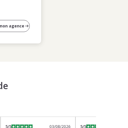
 mon agence
de
5
/5
03/08/2026
5
/5
0