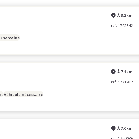
À 3.2km
ref. 1765342
 / semaine
À 7.1km
ref. 1731912
ne
Véhicule nécessaire
À 7.6km
ref. 1760036