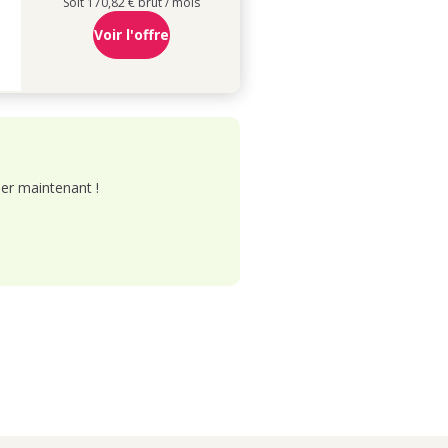
Soit 170,82 € brut / mois
Voir l'offre
er maintenant !