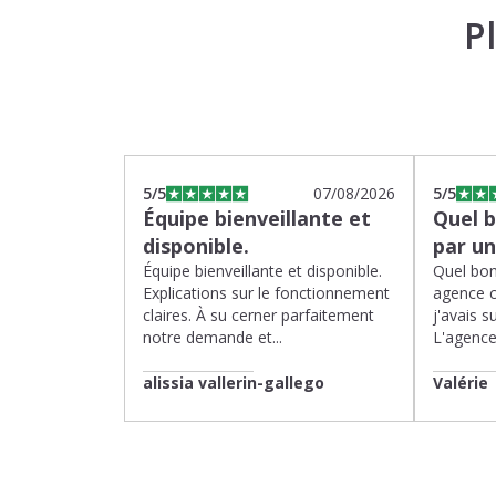
P
5
/5
07/08/2026
5
/5
Équipe bienveillante et
Quel 
disponible.
par u
Équipe bienveillante et disponible.
Quel bon
Explications sur le fonctionnement
agence 
claires. À su cerner parfaitement
j'avais su
notre demande et...
L'agence 
alissia vallerin-gallego
Valérie