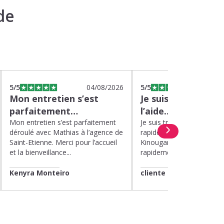
de
5
/5
04/08/2026
5
/5
0
Mon entretien s’est
Je suis très satisfa
parfaitement…
l’aide…
Mon entretien s’est parfaitement
Je suis très satisfaite de l’
déroulé avec Mathias à l’agence de
rapide et efficace apport
Saint-Etienne. Merci pour l’accueil
Kinougarde. On m’a répon
et la bienveillance...
rapidement et une garde..
Kenyra Monteiro
cliente