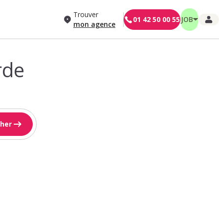
Trouver
01 42 50 00 55
JOB
mon agence
rde
her