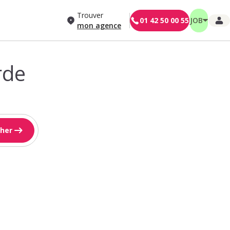
Trouver
01 42 50 00 55
JOB
mon agence
rde
her