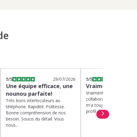
de
5
/5
29/07/2026
5
/5
2
Une équipe efficace, une
Vraiment top
nounou parfaite!
Vraiment top, plus d'un a
collaboration avec Kinou
Très bons interlocuteurs au
m'a toujours proposé de 
téléphone. Rapidité. Politesse.
profil de nounou. Et lorsqu
Bonne compréhension de nos
besoin. Soucis du détail. Vous
nous...