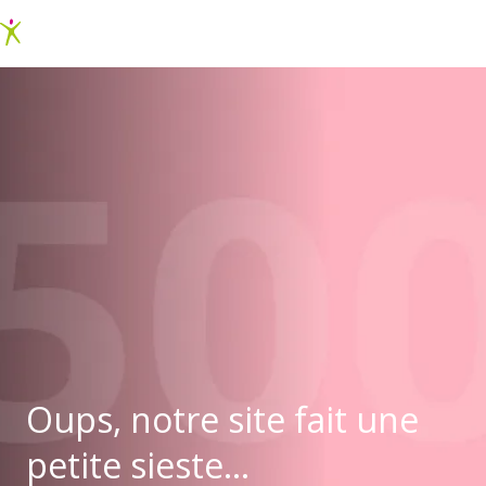
Oups, notre site fait une
petite sieste...