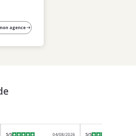
 mon agence
de
5
/5
04/08/2026
5
/5
0