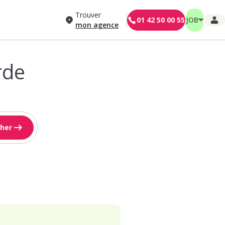
Trouver
01 42 50 00 55
JOB
mon agence
rde
her