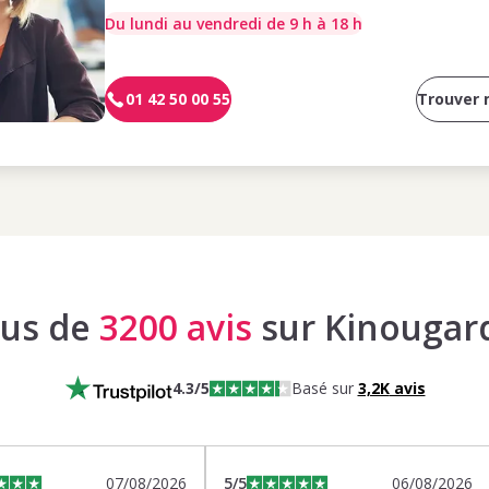
Du lundi au vendredi de 9 h à 18 h
01 42 50 00 55
Trouver
lus de
3200 avis
sur Kinougar
4.3
/5
Basé sur
3,2K
avis
07/08/2026
5
/5
06/08/2026