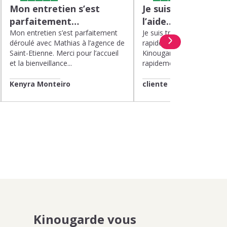
Mon entretien s’est
Je suis très satisfa
parfaitement…
l’aide…
Mon entretien s’est parfaitement
Je suis très satisfaite de l’
déroulé avec Mathias à l’agence de
rapide et efficace apport
Saint-Etienne. Merci pour l’accueil
Kinougarde. On m’a répon
et la bienveillance...
rapidement et une garde..
Kenyra Monteiro
cliente
Kinougarde vous