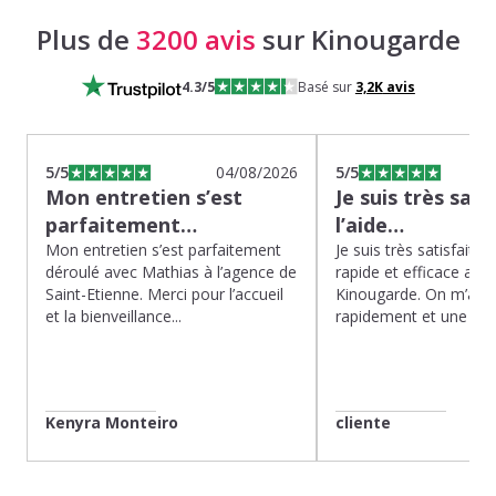
Plus de
3200 avis
sur Kinougarde
4.3
/5
Basé sur
3,2K
avis
5
/5
04/08/2026
5
/5
Mon entretien s’est
Je suis très sati
parfaitement…
l’aide…
Mon entretien s’est parfaitement
Je suis très satisfaite d
déroulé avec Mathias à l’agence de
rapide et efficace app
Saint-Etienne. Merci pour l’accueil
Kinougarde. On m’a r
et la bienveillance...
rapidement et une gard
Kenyra Monteiro
cliente