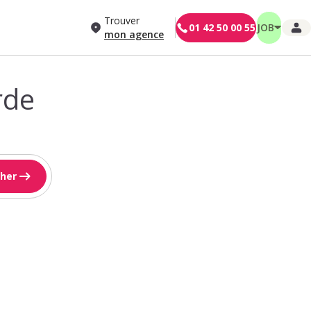
Trouver
01 42 50 00 55
JOB
mon agence
rde
her