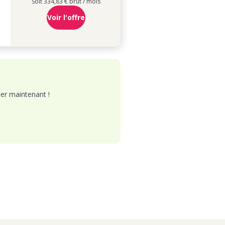
Soit 334,83 € brut / mois
Voir l'offre
er maintenant !