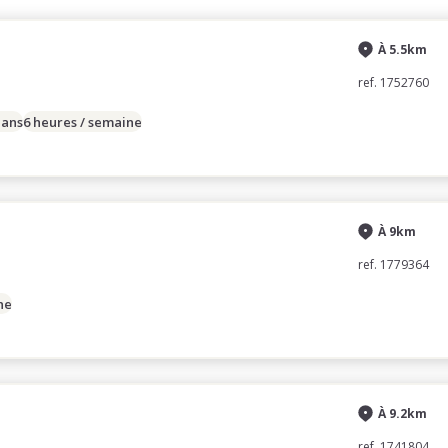
À 5.5km
ref. 1752760
 ans
6 heures / semaine
À 9km
ref. 1779364
ne
À 9.2km
ref. 1741804