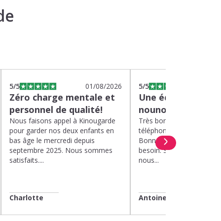
de
5
/5
01/08/2026
5
/5
2
Zéro charge mentale et
Une équipe efficac
personnel de qualité!
nounou parfaite!
Nous faisons appel à Kinougarde
Très bons interlocuteurs 
pour garder nos deux enfants en
téléphone. Rapidité. Polit
bas âge le mercredi depuis
Bonne compréhension de
septembre 2025. Nous sommes
besoin. Soucis du détail. 
satisfaits....
nous...
Charlotte
Antoine