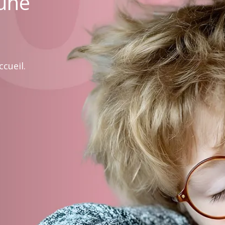
 une
cueil.