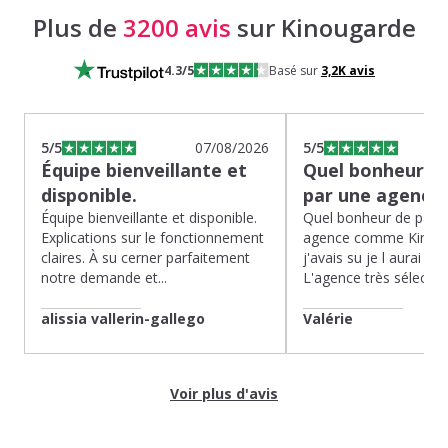
Plus de
3200 avis
sur Kinougarde
4.3
/5
Basé sur
3,2K
avis
5
/5
07/08/2026
5
/5
Équipe bienveillante et
Quel bonheur de
disponible.
par une agence
Équipe bienveillante et disponible.
Quel bonheur de pass
Explications sur le fonctionnement
agence comme Kinoug
claires. À su cerner parfaitement
j'avais su je l aurai fait
notre demande et...
L'agence très sélection
alissia vallerin-gallego
Valérie
Voir plus d'avis