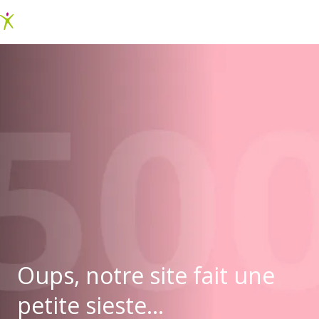
Oups, notre site fait une
petite sieste...