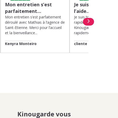
Mon entretien s’est
Je suis très satisfa
parfaitement…
l’aide…
Mon entretien s’est parfaitement
Je suis très satisfaite de l’
déroulé avec Mathias à l’agence de
rapide et efficace apport
Saint-Etienne. Merci pour l’accueil
Kinougarde. On m’a répon
et la bienveillance...
rapidement et une garde..
Kenyra Monteiro
cliente
Kinougarde vous