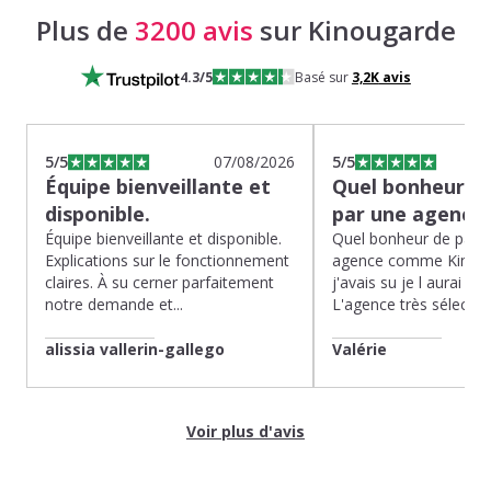
Plus de
3200 avis
sur Kinougarde
4.3
/5
Basé sur
3,2K
avis
5
/5
07/08/2026
5
/5
Équipe bienveillante et
Quel bonheur de
disponible.
par une agence
Équipe bienveillante et disponible.
Quel bonheur de pass
Explications sur le fonctionnement
agence comme Kinoug
claires. À su cerner parfaitement
j'avais su je l aurai fait
notre demande et...
L'agence très sélection
alissia vallerin-gallego
Valérie
Voir plus d'avis