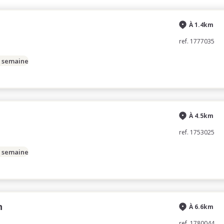
À 1.4km
ref. 1777035
/ semaine
À 4.5km
ref. 1753025
/ semaine
n
À 6.6km
ref. 1780044