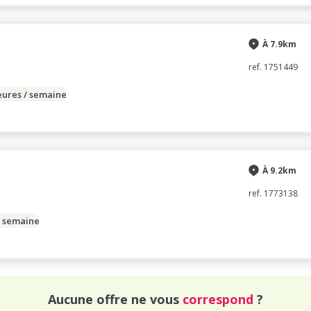
À 7.9km
ref. 1751449
eures / semaine
À 9.2km
ref. 1773138
/ semaine
Aucune offre ne vous
correspond
?