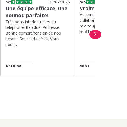
5
/5
29/07/2026
5
/5
2
Une équipe efficace, une
Vraiment top
nounou parfaite!
Vraiment top, plus d'un a
collaboration avec Kinou
Très bons interlocuteurs au
m'a toujours proposé de 
téléphone. Rapidité. Politesse.
profil de nounou. Et lorsqu
Bonne compréhension de nos
besoin. Soucis du détail. Vous
nous...
Antoine
seb B