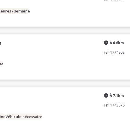
heures / semaine
n
À 6.6km
ref. 1774908
ne
À 7.1km
ref. 1743676
ine
Véhicule nécessaire