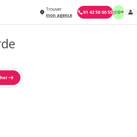
Trouver
01 42 50 00 55
JOB
mon agence
rde
her