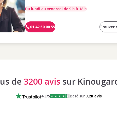
Du lundi au vendredi de 9 h à 18 h
01 42 50 00 55
Trouver
lus de
3200 avis
sur Kinougar
4.3
/5
Basé sur
3,2K
avis