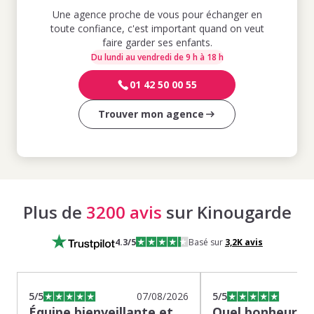
Une agence proche de vous pour échanger en
toute confiance, c'est important quand on veut
faire garder ses enfants.
Du lundi au vendredi de 9 h à 18 h
01 42 50 00 55
Trouver mon agence
Plus de
3200 avis
sur Kinougarde
4.3
/5
Basé sur
3,2K
avis
5
/5
07/08/2026
5
/5
Équipe bienveillante et
Quel bonheur de