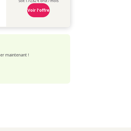
Soit 170,82 € brut / mois
Voir l'offre
er maintenant !