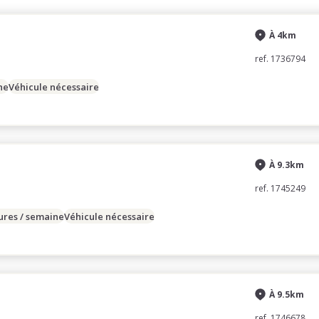
À 4km
ref. 1736794
ne
Véhicule nécessaire
À 9.3km
ref. 1745249
ures / semaine
Véhicule nécessaire
À 9.5km
ref. 1746678