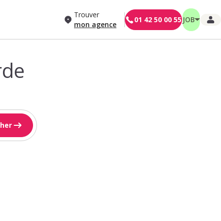
Trouver
01 42 50 00 55
JOB
mon agence
rde
her