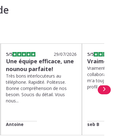
de
5
/5
29/07/2026
5
/5
2
Une équipe efficace, une
Vraiment top
nounou parfaite!
Vraiment top, plus d'un a
collaboration avec Kinou
Très bons interlocuteurs au
m'a toujours proposé de 
téléphone. Rapidité. Politesse.
profil de nounou. Et lorsqu
Bonne compréhension de nos
besoin. Soucis du détail. Vous
nous...
Antoine
seb B