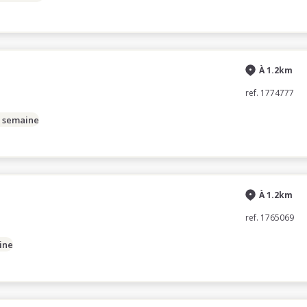
À 1.2km
ref. 1774777
/ semaine
À 1.2km
ref. 1765069
ine