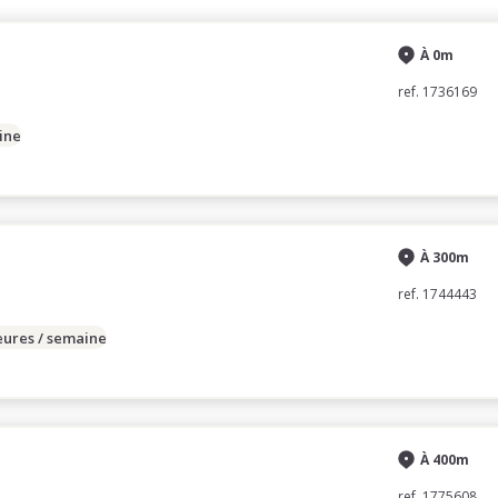
À 0m
ref. 1736169
ine
À 300m
ref. 1744443
eures / semaine
À 400m
ref. 1775608