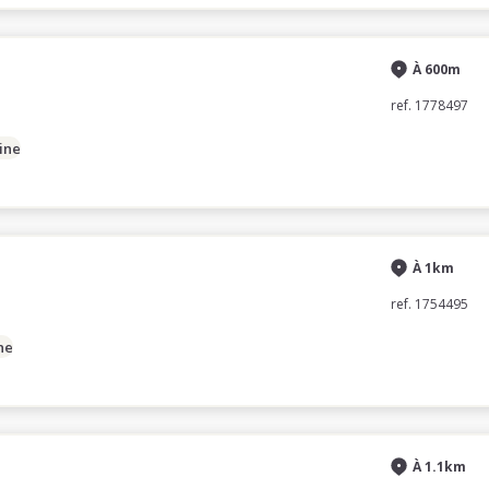
À 600m
ref. 1778497
ine
À 1km
ref. 1754495
ne
À 1.1km