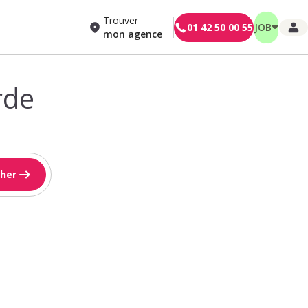
Trouver
01 42 50 00 55
JOB
mon agence
rde
her