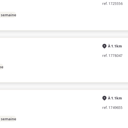
ref. 1725556
/ semaine
À 1.1km
ref. 1778047
ne
À 1.1km
ref. 1749655
/ semaine