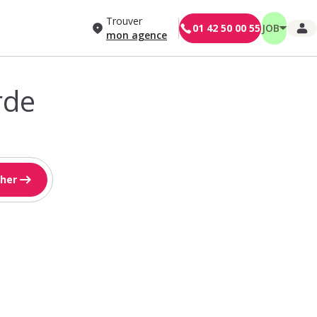
Trouver
01 42 50 00 55
JOB
mon agence
rde
her