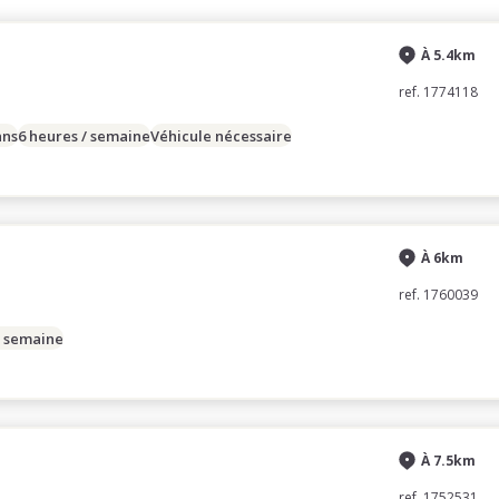
À 5.4km
ref. 1774118
ans
6 heures / semaine
Véhicule nécessaire
À 6km
ref. 1760039
/ semaine
À 7.5km
ref. 1752531