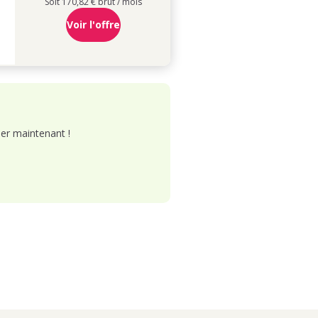
Soit 170,82 € brut / mois
Voir l'offre
er maintenant !