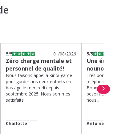
de
5
/5
01/08/2026
5
/5
2
Zéro charge mentale et
Une équipe efficac
personnel de qualité!
nounou parfaite!
Nous faisons appel à Kinougarde
Très bons interlocuteurs 
pour garder nos deux enfants en
téléphone. Rapidité. Polit
bas âge le mercredi depuis
Bonne compréhension de
septembre 2025. Nous sommes
besoin. Soucis du détail. 
satisfaits....
nous...
Charlotte
Antoine