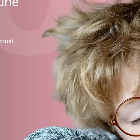
 une
cueil.