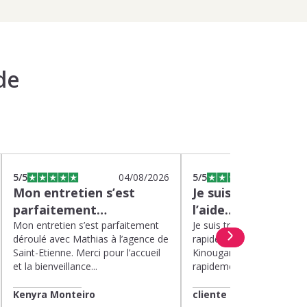
de
5
/5
04/08/2026
5
/5
0
Mon entretien s’est
Je suis très satisfa
parfaitement…
l’aide…
Mon entretien s’est parfaitement
Je suis très satisfaite de l’
déroulé avec Mathias à l’agence de
rapide et efficace apport
Saint-Etienne. Merci pour l’accueil
Kinougarde. On m’a répon
et la bienveillance...
rapidement et une garde..
Kenyra Monteiro
cliente