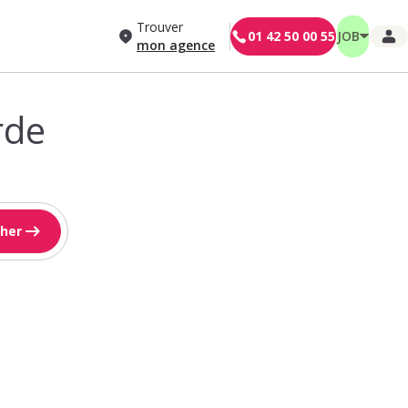
Trouver
01 42 50 00 55
JOB
mon agence
rde
her