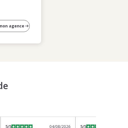
 mon agence
de
5
/5
04/08/2026
5
/5
0