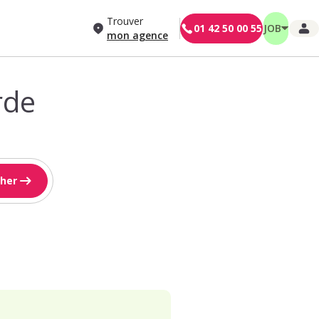
Trouver
01 42 50 00 55
JOB
mon agence
rde
her