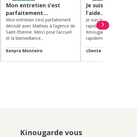
Mon entretien s’est
Je suis très satisfa
parfaitement…
l’aide…
Mon entretien s’est parfaitement
Je suis très satisfaite de l’
déroulé avec Mathias à l’agence de
rapide et efficace apport
Saint-Etienne. Merci pour l’accueil
Kinougarde. On m’a répon
et la bienveillance...
rapidement et une garde..
Kenyra Monteiro
cliente
Kinougarde vous