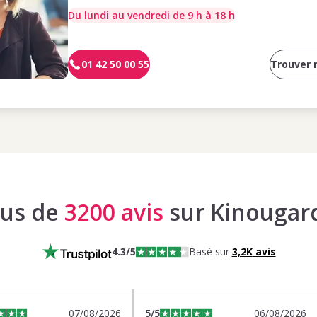
Du lundi au vendredi de 9 h à 18 h
01 42 50 00 55
Trouver
lus de
3200 avis
sur Kinougar
4.3
/5
Basé sur
3,2K
avis
07/08/2026
5
/5
06/08/2026