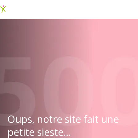
Oups, notre site fait une
petite sieste...