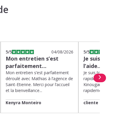
de
5
/5
04/08/2026
5
/5
0
Mon entretien s’est
Je suis très satisfa
parfaitement…
l’aide…
Mon entretien s’est parfaitement
Je suis très satisfaite de l’
déroulé avec Mathias à l’agence de
rapide et efficace apport
Saint-Etienne. Merci pour l’accueil
Kinougarde. On m’a répon
et la bienveillance...
rapidement et une garde..
Kenyra Monteiro
cliente