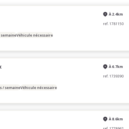
À 2.4km
ref. 1781150
/ semaine
Véhicule nécessaire
x
À 6.7km
ref. 1739390
s / semaine
Véhicule nécessaire
À 8.6km
ref. 1778962