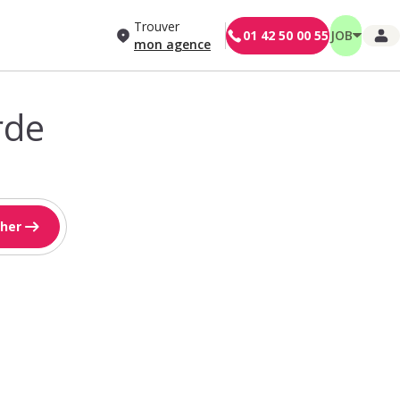
Trouver
01 42 50 00 55
JOB
mon agence
rde
her