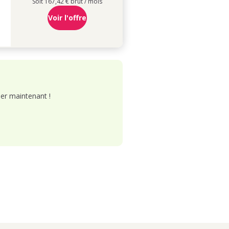
Soit 167,42 € brut / mois
Voir l'offre
er maintenant !