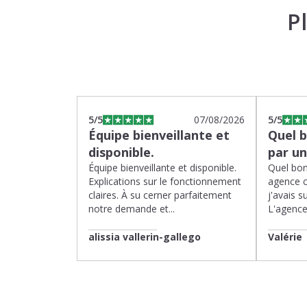
P
5
/5
07/08/2026
5
/5
Équipe bienveillante et
Quel 
disponible.
par u
Équipe bienveillante et disponible.
Quel bon
Explications sur le fonctionnement
agence 
claires. À su cerner parfaitement
j'avais su
notre demande et...
L'agence 
alissia vallerin-gallego
Valérie