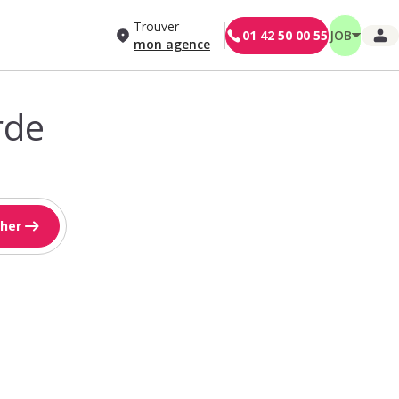
Trouver
01 42 50 00 55
JOB
mon agence
rde
her