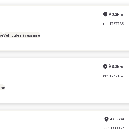
À 3.2km
ref. 1767786
ne
Véhicule nécessaire
À 5.3km
ref. 1742162
ine
À 6.5km
ref. 1738842