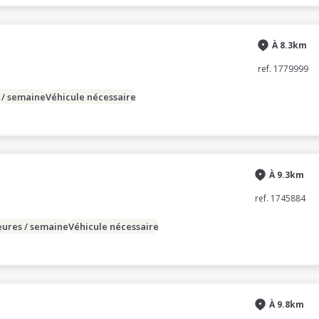
À 8.3km
ref. 1779999
 / semaine
Véhicule nécessaire
À 9.3km
ref. 1745884
eures / semaine
Véhicule nécessaire
À 9.8km