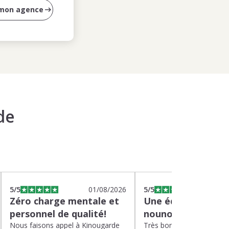
 mon agence
de
5
/5
01/08/2026
5
/5
2
Zéro charge mentale et
Une équipe efficac
personnel de qualité!
nounou parfaite!
Nous faisons appel à Kinougarde
Très bons interlocuteurs 