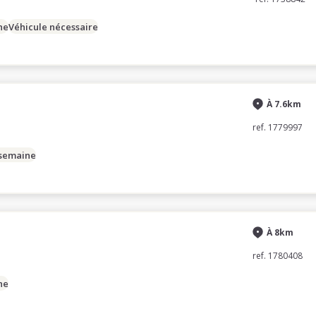
ne
Véhicule nécessaire
À 7.6km
ref. 1779997
 semaine
À 8km
ref. 1780408
ne