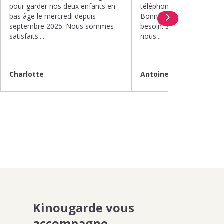
pour garder nos deux enfants en
téléphone. Rapidité. Polit
bas âge le mercredi depuis
Bonne compréhension de
septembre 2025. Nous sommes
besoin. Soucis du détail. 
satisfaits....
nous...
Charlotte
Antoine
Kinougarde vous
accompagne