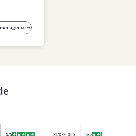
 mon agence
de
5
/5
01/08/2026
5
/5
2