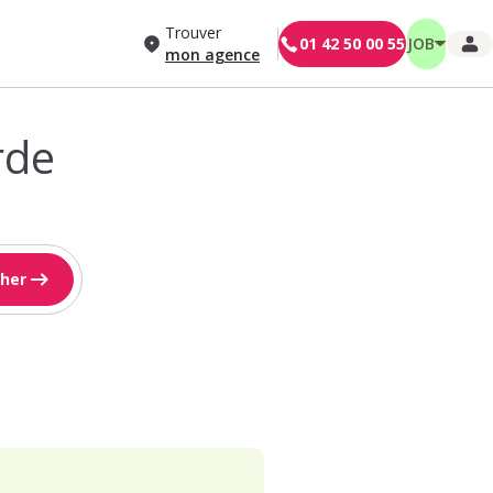
Trouver
01 42 50 00 55
JOB
mon agence
rde
her