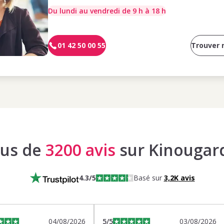
Du lundi au vendredi de 9 h à 18 h
01 42 50 00 55
Trouver
lus de
3200 avis
sur Kinougar
4.3
/5
Basé sur
3,2K
avis
04/08/2026
5
/5
03/08/2026