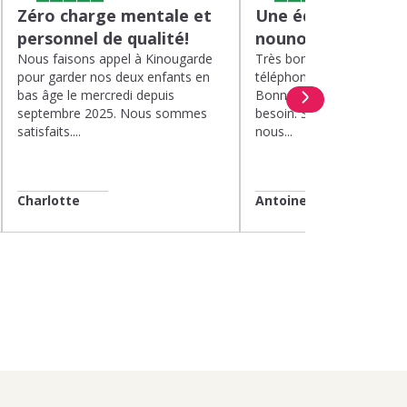
Zéro charge mentale et
Une équipe efficac
personnel de qualité!
nounou parfaite!
Nous faisons appel à Kinougarde
Très bons interlocuteurs 
pour garder nos deux enfants en
téléphone. Rapidité. Polit
bas âge le mercredi depuis
Bonne compréhension de
septembre 2025. Nous sommes
besoin. Soucis du détail. 
satisfaits....
nous...
Charlotte
Antoine