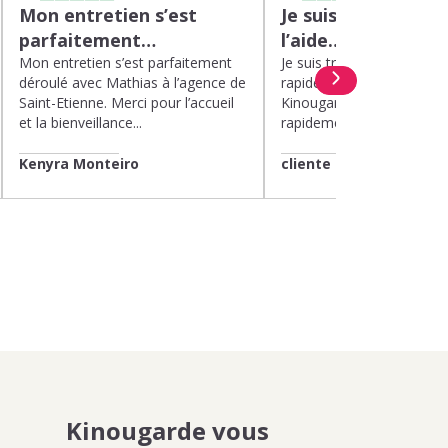
Mon entretien s’est
Je suis très satisfa
parfaitement…
l’aide…
Mon entretien s’est parfaitement
Je suis très satisfaite de l’
déroulé avec Mathias à l’agence de
rapide et efficace apport
Saint-Etienne. Merci pour l’accueil
Kinougarde. On m’a répon
et la bienveillance...
rapidement et une garde..
Kenyra Monteiro
cliente
Kinougarde vous