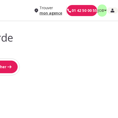
Trouver
01 42 50 00 55
JOB
mon agence
rde
her