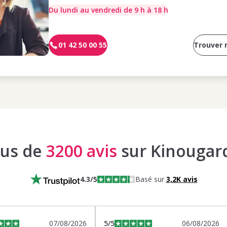
Du lundi au vendredi de 9 h à 18 h
01 42 50 00 55
Trouver
lus de
3200 avis
sur Kinougar
4.3
/5
Basé sur
3,2K
avis
07/08/2026
5
/5
06/08/2026