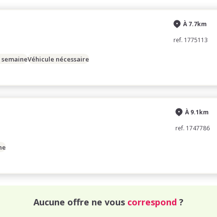
À 7.7km
ref. 1775113
/ semaine
Véhicule nécessaire
À 9.1km
ref. 1747786
ne
Aucune offre ne vous
correspond
?