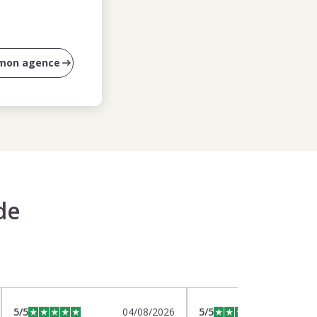
 mon agence
de
5
/5
04/08/2026
5
/5
0