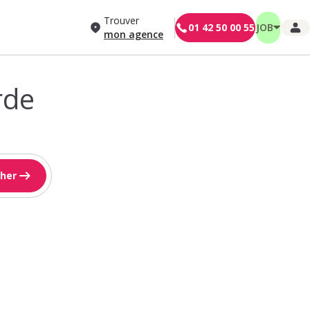
Trouver
01 42 50 00 55
JOB
mon agence
rde
her