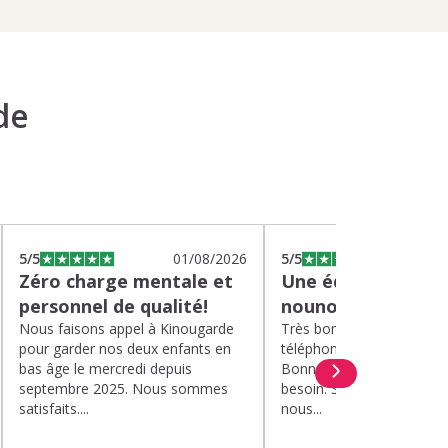
de
5
/5
01/08/2026
5
/5
2
Zéro charge mentale et
Une équipe efficac
personnel de qualité!
nounou parfaite!
Nous faisons appel à Kinougarde
Très bons interlocuteurs 
pour garder nos deux enfants en
téléphone. Rapidité. Polit
bas âge le mercredi depuis
Bonne compréhension de
septembre 2025. Nous sommes
besoin. Soucis du détail. 
satisfaits....
nous...