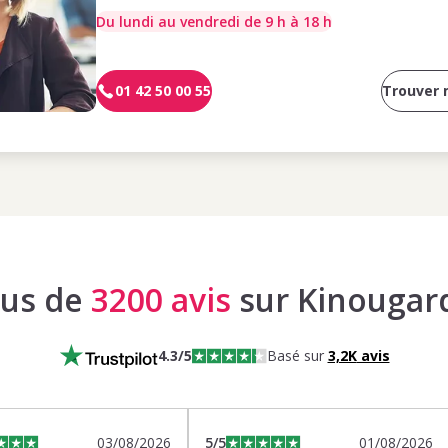
Du lundi au vendredi de 9 h à 18 h
01 42 50 00 55
Trouver
lus de
3200 avis
sur Kinougar
4.3
/5
Basé sur
3,2K
avis
03/08/2026
5
/5
01/08/2026