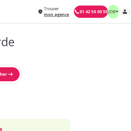
Trouver
01 42 50 00 55
JOB
mon agence
rde
her
e