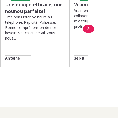
Une équipe efficace, une
Vraiment top
nounou parfaite!
Vraiment top, plus d'un a
collaboration avec Kinou
Très bons interlocuteurs au
m'a toujours proposé de 
téléphone. Rapidité. Politesse.
profil de nounou. Et lorsqu
Bonne compréhension de nos
besoin. Soucis du détail. Vous
nous...
Antoine
seb B