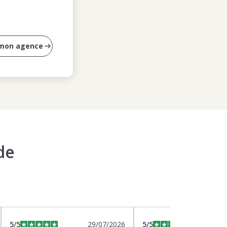
 mon agence
de
5
/5
29/07/2026
5
/5
2