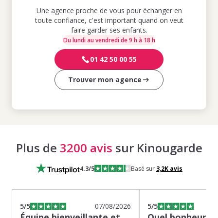
Une agence proche de vous pour échanger en
toute confiance, c'est important quand on veut
faire garder ses enfants.
Du lundi au vendredi de 9 h à 18 h
01 42 50 00 55
Trouver mon agence
Plus de
3200 avis
sur Kinougarde
4.3
/5
Basé sur
3,2K
avis
5
/5
07/08/2026
5
/5
Équipe bienveillante et
Quel bonheur de