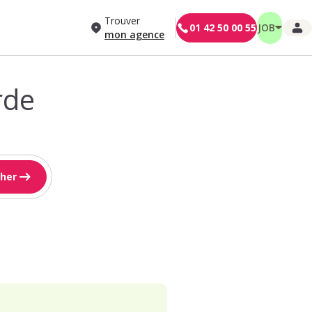
Trouver
01 42 50 00 55
JOB
mon agence
rde
her