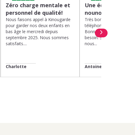
Zéro charge mentale et
Une équipe efficac
personnel de qualité!
nounou parfaite!
Nous faisons appel à Kinougarde
Très bons interlocuteurs 
pour garder nos deux enfants en
téléphone. Rapidité. Polit
bas âge le mercredi depuis
Bonne compréhension de
septembre 2025. Nous sommes
besoin. Soucis du détail. 
satisfaits....
nous...
Charlotte
Antoine