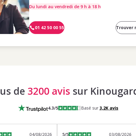
Du lundi au vendredi de 9 h à 18 h
01 42 50 00 55
Trouver
lus de
3200 avis
sur Kinougar
4.3
/5
Basé sur
3,2K
avis
04/08/2026
5
/5
03/08/2026