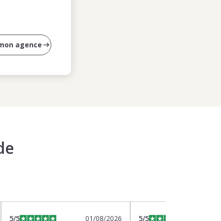
 mon agence
de
5
/5
01/08/2026
5
/5
2