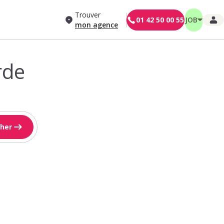
Trouver
01 42 50 00 55
JOB
mon agence
rde
her