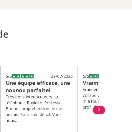
de
5
/5
29/07/2026
5
/5
2
Une équipe efficace, une
Vraiment top
nounou parfaite!
Vraiment top, plus d'un a
collaboration avec Kinou
Très bons interlocuteurs au
m'a toujours proposé de 
téléphone. Rapidité. Politesse.
profil de nounou. Et lorsqu
Bonne compréhension de nos
besoin. Soucis du détail. Vous
nous...