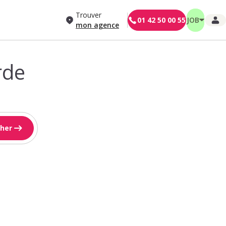
Trouver
01 42 50 00 55
JOB
mon agence
rde
her