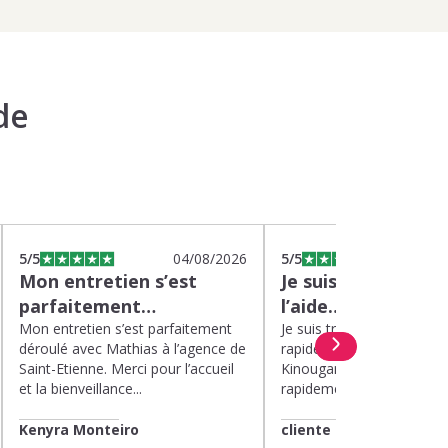
de
5
/5
04/08/2026
5
/5
0
Mon entretien s’est
Je suis très satisfa
parfaitement…
l’aide…
Mon entretien s’est parfaitement
Je suis très satisfaite de l’
déroulé avec Mathias à l’agence de
rapide et efficace apport
Saint-Etienne. Merci pour l’accueil
Kinougarde. On m’a répon
et la bienveillance...
rapidement et une garde..
Kenyra Monteiro
cliente