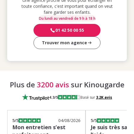
Une agence proche de vous pour échanger en
toute confiance, c'est important quand on veut
faire garder ses enfants.
Du lundi au vendredi de 9 h à 18 h
01 42 50 00 55
Trouver mon agence
Plus de
3200 avis
sur Kinougarde
4.3
/5
Basé sur
3,2K
avis
5
/5
04/08/2026
5
/5
Mon entretien s’est
Je suis très sati