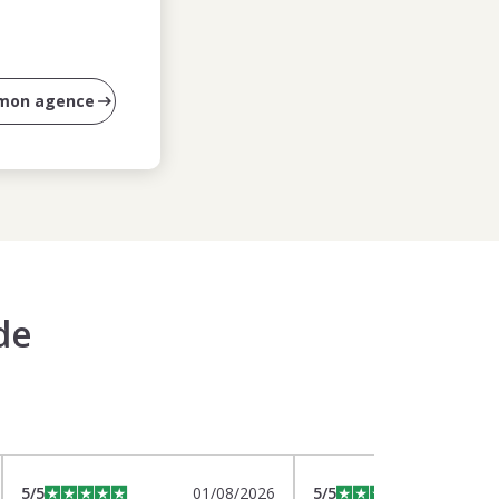
 mon agence
de
5
/5
01/08/2026
5
/5
2