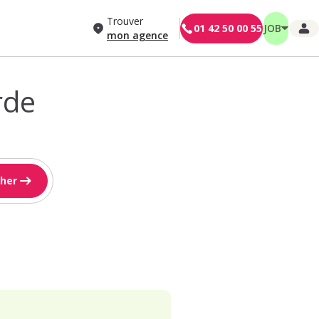
Trouver
01 42 50 00 55
JOB
mon agence
rde
her