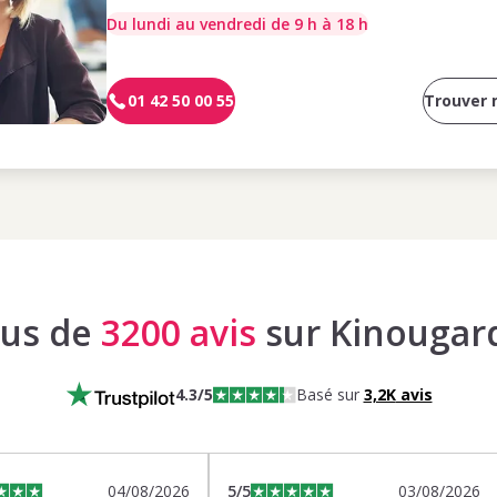
Du lundi au vendredi de 9 h à 18 h
01 42 50 00 55
Trouver
lus de
3200 avis
sur Kinougar
4.3
/5
Basé sur
3,2K
avis
04/08/2026
5
/5
03/08/2026