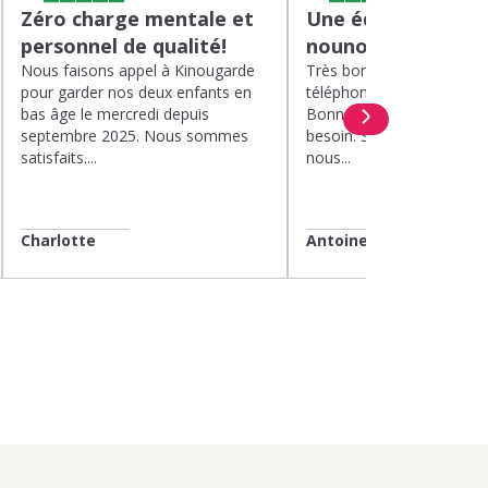
Zéro charge mentale et
Une équipe efficac
personnel de qualité!
nounou parfaite!
Nous faisons appel à Kinougarde
Très bons interlocuteurs 
pour garder nos deux enfants en
téléphone. Rapidité. Polit
bas âge le mercredi depuis
Bonne compréhension de
septembre 2025. Nous sommes
besoin. Soucis du détail. 
satisfaits....
nous...
Charlotte
Antoine