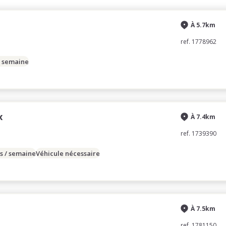
À 5.7km
ref. 1778962
/ semaine
x
À 7.4km
ref. 1739390
s / semaine
Véhicule nécessaire
À 7.5km
ref. 1781150