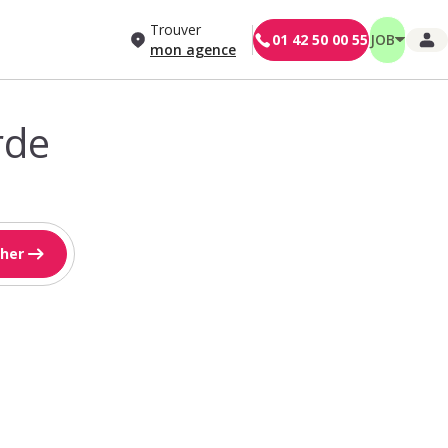
Trouver
01 42 50 00 55
JOB
mon agence
rde
her