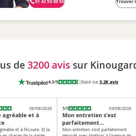
01 42 50 00 55
Trouver
lus de
3200 avis
sur Kinougar
4.3
/5
Basé sur
3,2K
avis
06/08/2026
5
/5
04/08/2026
 agréable et à
Mon entretien s’est
te
parfaitement…
réable et à l’écoute. Et la
Mon entretien s’est parfaitement
 en charge de la garde
déroulé avec Mathias à l’agence de