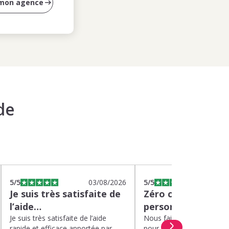
 mon agence
de
5
/5
03/08/2026
5
/5
0
Je suis très satisfaite de
Zéro charge menta
l’aide…
personnel de quali
Je suis très satisfaite de l’aide
Nous faisons appel à Kin
rapide et efficace apportée par
pour garder nos deux enf