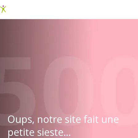
Oups, notre site fait une
petite sieste...