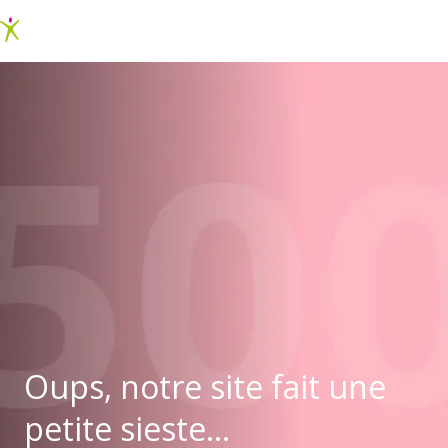
Oups, notre site fait une
petite sieste...